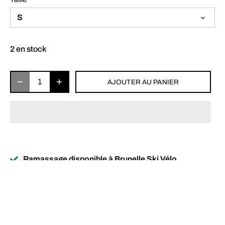
S
2 en stock
AJOUTER AU PANIER
Ramassage disponible à
Brunelle Ski Vélo
Habituellement prête en 2 à 4 jours
Afficher les informations de la boutique