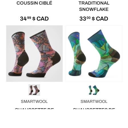
COUSSIN CIBLÉ
TRADITIONAL
SNOWFLAKE
34
$ CAD
33
$ CAD
99
00
SMARTWOOL
SMARTWOOL
CHAUSSETTE DE
CHAUSSETTES DE
COURSE EN SENTIER
RANDONNÉE MIRROR
TRIANGLE PRISM
MOUNTAIN