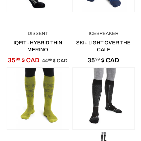
DISSENT
ICEBREAKER
IQFIT - HYBRID THIN
SKI+ LIGHT OVER THE
MERINO
CALF
35
$ CAD
35
$ CAD
99
99
44
$ CAD
99