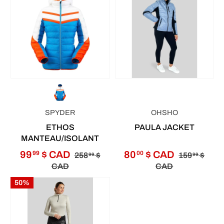
SPYDER
OHSHO
ETHOS
PAULA JACKET
MANTEAU/ISOLANT
99
$ CAD
80
$ CAD
99
00
258
$
159
$
99
99
CAD
CAD
50%