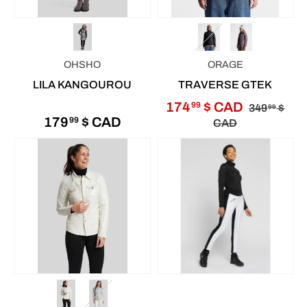
OHSHO
ORAGE
LILA KANGOUROU
TRAVERSE GTEK
174
$ CAD
99
349
$
99
179
$ CAD
99
CAD