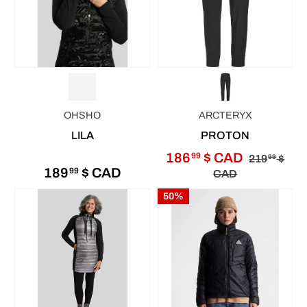
OHSHO
ARCTERYX
LILA
PROTON
186
$ CAD
99
219
$
99
189
$ CAD
99
CAD
50%