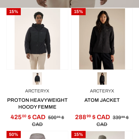
15%
15%
ARCTERYX
ARCTERYX
PROTON HEAVYWEIGHT
ATOM JACKET
HOODY FEMME
425
$ CAD
288
$ CAD
00
99
500
$
339
$
00
99
CAD
CAD
50%
15%