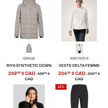
ORAGE
ARCTERYX
RIYA SYNTHETIC DOWN
VESTE DELTA FEMME
249
$ CAD
204
$ CAD
99
00
499
$
240
$
99
00
CAD
CAD
15%