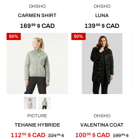
OHSHO
OHSHO
CARMEN SHIRT
LUNA
169
$ CAD
139
$ CAD
99
99
50%
50%
PICTURE
OHSHO
TEHANIE HYBRIDE
VALENTINA COAT
112
$ CAD
100
$ CAD
50
00
224
$
199
$
99
99