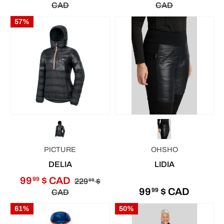
CAD
CAD
57%
PICTURE
OHSHO
DELIA
LIDIA
99
$ CAD
99
229
$
99
99
$ CAD
99
CAD
61%
50%