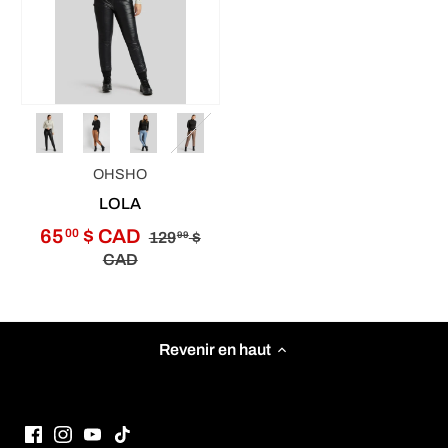
OHSHO
LOLA
65
$ CAD
00
129
$
99
CAD
Revenir en haut