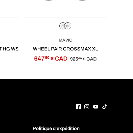
MAVIC
T HG WS
WHEEL PAIR CROSSMAX XL
647
$ CAD
50
925
$ CAD
00
Politique d'expédition