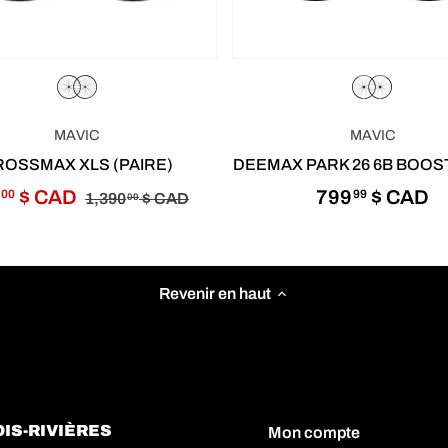
MAVIC
MAVIC
OSSMAX XLS (PAIRE)
DEEMAX PARK 26 6B BOOS
3
$ CAD
799
$ CAD
00
99
1,390
$ CAD
00
Revenir en haut
IS-RIVIÈRES
Mon compte