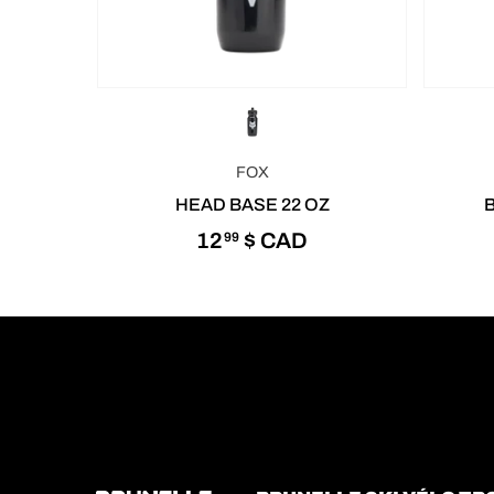
FOX
HEAD BASE 22 OZ
12
$ CAD
99