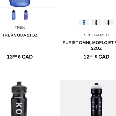
TREK
SPECIALIZED
TREK VODA 21OZ
PURIST OMNI, MOFLO ET F
22OZ
13
$ CAD
12
$ CAD
99
99