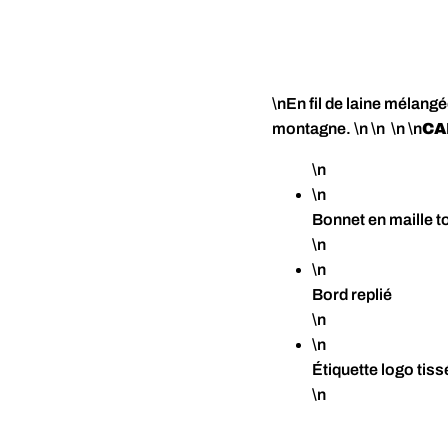
BONNET SWITC
\nEn fil de laine mélang
montagne. \n \n \n \n
CA
\n
\n
Bonnet en maille 
\n
\n
Bord replié
\n
\n
Étiquette logo tiss
\n
\n
Matériau: 50% acry