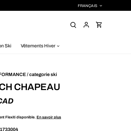
LANGUE
FRANÇAIS
on Ski
Vêtements Hiver
RFORMANCE
/
categorie ski
CH CHAPEAU
CAD
t Flexiti disponible.
En savoir plus
1733004