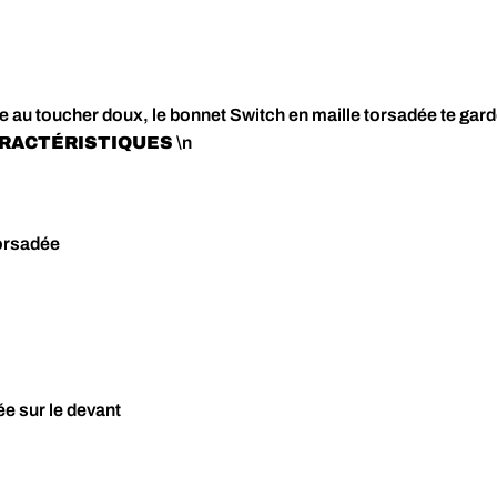
H
ée au toucher doux, le bonnet Switch en maille torsadée te gar
RACTÉRISTIQUES
\n
torsadée
ée sur le devant
lique, 50% laine