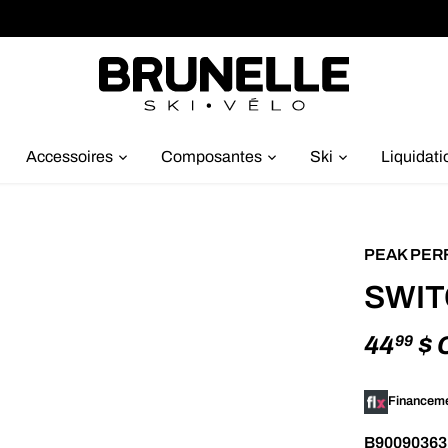
Accessoires
Composantes
Ski
Liquidati
PEAK PE
SWIT
44
$ 
99
Financemen
B90090363