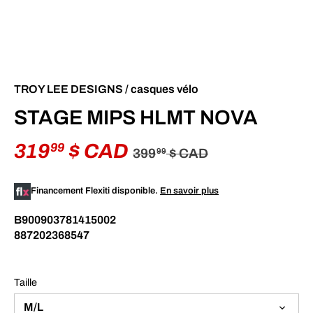
TROY LEE DESIGNS
/
casques vélo
STAGE MIPS HLMT NOVA
319
$ CAD
99
399
$ CAD
99
Financement Flexiti disponible.
En savoir plus
B900903781415002
887202368547
Taille
M/L