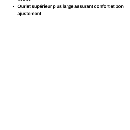
Ourlet supérieur plus large assurant confort et bon
ajustement
Zones en filet placées stratégiquement pour
favoriser la respirabilité
Fabriqué aux É.-U. à partir de fils importés : 55 %
laine mérinos, 41 % nylon, 3 % élasthanne, 1 %
polyester
Revenir en haut