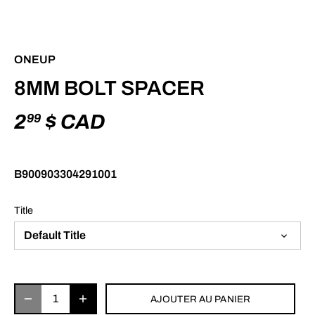
ONEUP
8MM BOLT SPACER
2
$ CAD
99
B900903304291001
Title
Default Title
AJOUTER AU PANIER