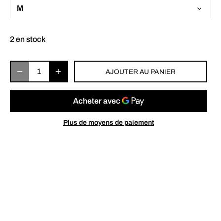
M
2 en stock
AJOUTER AU PANIER
Plus de moyens de paiement
Ramassage disponible à
Brunelle Ski Vélo
Habituellement prête en 2 à 4 jours
Afficher les informations de la boutique
Chaussettes de ski légèrement rembourrées pour le ski